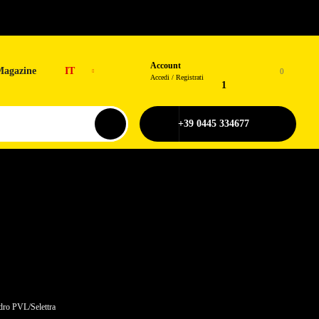
Account
Magazine
IT
0
Accedi / Registrati
1
+39 0445 334677
dro PVL/Selettra