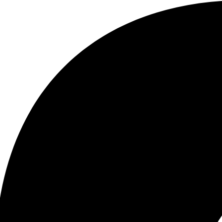
itolare il cablaggio corretto.Devo 
tutto che il titolare e' stato molto 
ale e che hanno avuto una 
 risposta che rarmente al giorno 
scontra in molte altre aziende.Per 
mia esperienza oltre al prodotto 
 titolare e tutto il servizio di 
' al TOP.Serieta' e 
ita' in questa azienda sono 
el giorno.Bravi!!