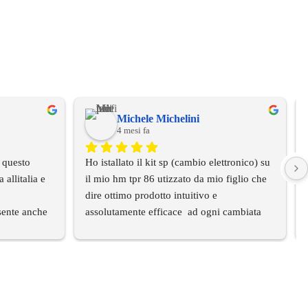
Michele Michelini
4 mesi fa
 questo 
Ho istallato il kit sp (cambio elettronico) su 
llitalia e 
il mio hm tpr 86 utizzato da mio figlio che 
dire ottimo prodotto intuitivo e 
sente anche 
assolutamente efficace  ad ogni cambiata 
full gas  geazie  alla gestione del set up 
is top
tramite centralina programmabile
Facile anche la messa in funzione
Grazie allo staff  SP sempre disponibile per 
qualsiasi chiarimento