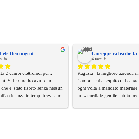
hele Demangeot
Giuseppe calascibetta
si fa
4 mesi fa
to 2 cambi elettronici per 2 
Ragazzi ..la migliore azienda in
enti.Sul primo ho avuto un 
Campo...mi a sequito dal canada a
che e' stato risolto senza nessun 
ogni volta a mandato materiale 
ll'assistenza in tempi brevissimi 
top...cordiale gentile subito pre
funziona benissimo.Per il 
su WhatsApp veramente super 
bio c'era un cablaggio di 
consigliato....complimenti..this 
e differente rispetto alla 
attato l'assistenza tecnica e 
 tempi brevissimi mi e' arrivato 