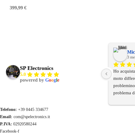
399,99
€
Mic
3 me
SP Electronics
Ho acquista
5.0
moto differ
powered by
G
o
o
g
l
e
problemino 
problema da
e ora tutto 
secondo cam
Telefono:
+39 0445 334677
installazion
Email:
com@spelectronics.it
moto.Ho cont
P.IVA:
02920580244
anche qui in
Facebook-f