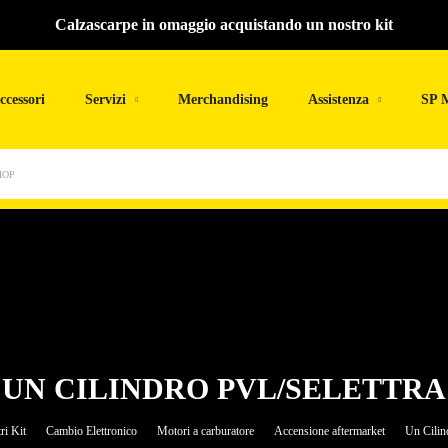
Calzascarpe in omaggio acquistando un nostro kit
ccessori
Servizi
Merchandising
Assistenza
SP 
HOP
UN CILINDRO PVL/SELETTRA
ri Kit
Cambio Elettronico
Motori a carburatore
Accensione aftermarket
Un Cilin