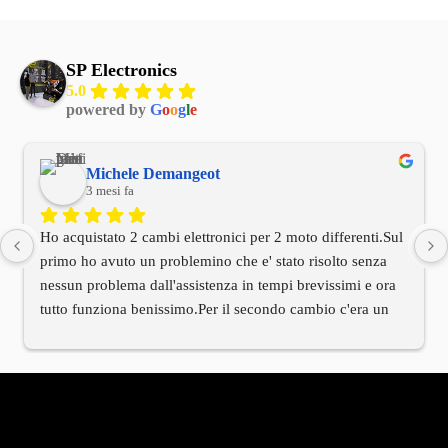
SP Electronics
5.0
powered by
G
o
o
g
l
e
Michele Demangeot
3 mesi fa
Ho acquistato 2 cambi elettronici per 2 moto differenti.Sul 
primo ho avuto un problemino che e' stato risolto senza 
nessun problema dall'assistenza in tempi brevissimi e ora 
tutto funziona benissimo.Per il secondo cambio c'era un 
cablaggio di installazione differente rispetto alla moto.Ho 
contattato l'assistenza tecnica e anche qui in tempi 
brevissimi mi e' arrivato tramite il titolare il cablaggio 
corretto.Devo dire innanzitutto che il titolare e' stato molto 
molto cordiale e che hanno avuto una velocita' di risposta 