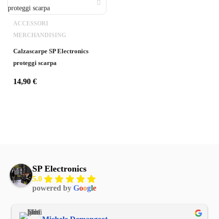
ACCESSORI
MERCHANDISING
Calzascarpe SP Electronics
proteggi scarpa
14,90
€
SP Electronics
5.0
powered by
G
o
o
g
l
e