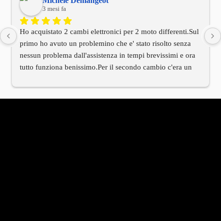
Michele Demangeot
3 mesi fa
Ho acquistato 2 cambi elettronici per 2 moto differenti.Sul 
primo ho avuto un problemino che e' stato risolto senza 
nessun problema dall'assistenza in tempi brevissimi e ora 
tutto funziona benissimo.Per il secondo cambio c'era un 
cablaggio di installazione differente rispetto alla moto.Ho 
contattato l'assistenza tecnica e anche qui in tempi 
brevissimi mi e' arrivato tramite il titolare il cablaggio 
corretto.Devo dire innanzitutto che il titolare e' stato molto 
molto cordiale e che hanno avuto una velocita' di risposta 
che rarmente al giorno d'oggi si riscontra in molte altre 
aziende.Per me vista la mia esperienza oltre al prodotto 
TOP anche il titolare e tutto il servizio di assistenza e' al 
TOP.Serieta' e professionalita' in questa azienda sono 
all'ordine del giorno.Bravi!!