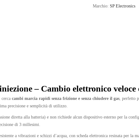
quantity
Marchio:
SP Electronics
niezione – Cambio elettronico veloce e
i cerca
cambi marcia rapidi senza frizione e senza chiudere il gas
, perfetto 
ma precisione e semplicità di utilizzo.
ione diretta alla batteria) e non richiede alcun dispositivo esterno per la confi
ecisione di 3 millesimi.
resistente a vibrazioni e schizzi d’acqua, con scheda elettronica resinata per la 