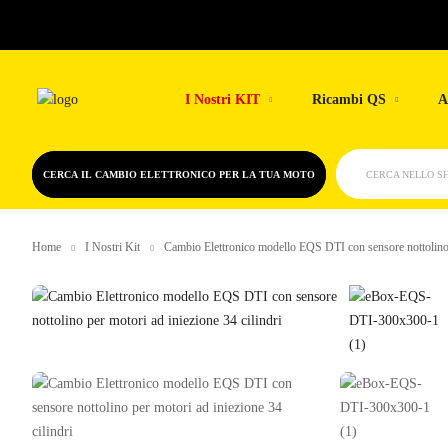
Skip
to
I Nostri KIT
Ricambi QS
A
content
CERCA IL CAMBIO ELETTRONICO PER LA TUA MOTO
CERCA NELLO S
Home
I Nostri Kit
Cambio Elettronico modello EQS DTI con sensore nottolino p