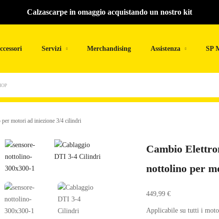
Calzascarpe in omaggio acquistando un nostro kit
ccessori
Servizi
Merchandising
Assistenza
SP 
HOP
er motori ad iniezione 3/4 cilindri
Cambio Elettro
nottolino per mo
449,99
€
Applicabile su tutti i mot