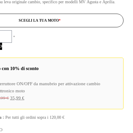
su leva originale cambio, specifico per modelli MV Agusta e Aprilia.
SCEGLI LA TUA MOTO
*
+
O
o con 10% di sconto
terruttore ON/OFF da manubrio per attivazione cambio
ettronico moto
Il
Il
,99
€
35,99
€
prezzo
prezzo
originale
attuale
a :
Per tutti gli ordini sopra i
120,00
€
era:
è:
39,99 €.
35,99 €.
O