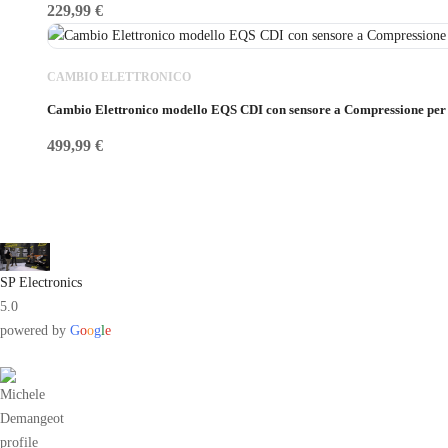
229,99
€
CAMBIO ELETTRONICO
Cambio Elettronico modello EQS CDI con sensore a Compressione per
499,99
€
SP Electronics
5.0
powered by
G
o
o
g
l
e