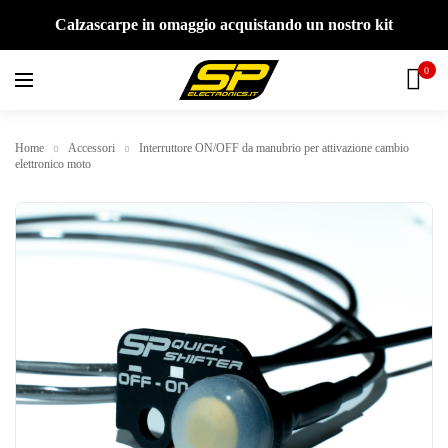
Calzascarpe in omaggio acquistando un nostro kit
0
Home
Accessori
Interruttore ON/OFF da manubrio per attivazione cambio
elettronico moto