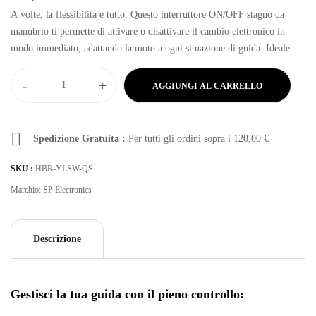
A volte, la flessibilità è tutto. Questo interruttore ON/OFF stagno da
manubrio ti permette di attivare o disattivare il cambio elettronico in
modo immediato, adattando la moto a ogni situazione di guida. Ideale
per chi alterna guida sportiva e utilizzo più tranquillo.
-
+
AGGIUNGI AL CARRELLO
Spedizione Gratuita :
Per tutti gli ordini sopra i
120,00
€
SKU :
HBB-YLSW-QS
Marchio:
SP Electronics
Descrizione
Gestisci la tua guida con il pieno controllo
: