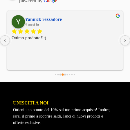
powered by
G
o
o
g
l
e
Yannick rezzadore
4 mesi fa
Ottimo prodotto!!:)
UNISCITI A NOI
Ottieni uno sconto del 10% sul tuo primo acquisto! Inoltre,
sarai il primo a scoprire saldi, lanci di nuovi prodotti e
offerte esclusive.