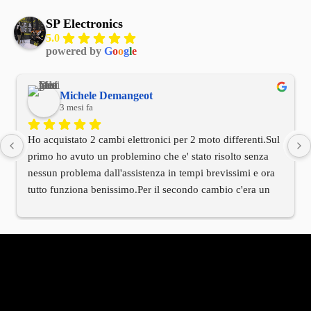
SP Electronics
5.0
powered by
G
o
o
g
l
e
Michele Demangeot
3 mesi fa
Ho acquistato 2 cambi elettronici per 2 moto differenti.Sul 
primo ho avuto un problemino che e' stato risolto senza 
nessun problema dall'assistenza in tempi brevissimi e ora 
tutto funziona benissimo.Per il secondo cambio c'era un 
cablaggio di installazione differente rispetto alla moto.Ho 
contattato l'assistenza tecnica e anche qui in tempi 
brevissimi mi e' arrivato tramite il titolare il cablaggio 
corretto.Devo dire innanzitutto che il titolare e' stato molto 
molto cordiale e che hanno avuto una velocita' di risposta 
che rarmente al giorno d'oggi si riscontra in molte altre 
aziende.Per me vista la mia esperienza oltre al prodotto 