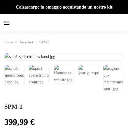
Calzascarpe in omaggio acquistando un nostro kit
Home
Accessori
SPM-1
SPM-1
399,99
€