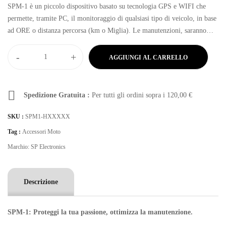
SPM-1 è un piccolo dispositivo basato su tecnologia GPS e WIFI che
permette, tramite PC, il monitoraggio di qualsiasi tipo di veicolo, in base
ad ORE o distanza percorsa (km o Miglia). Le manutenzioni, saranno
così programmate sulle reali esigenze ed il reale utilizzo.
-
+
AGGIUNGI AL CARRELLO
Spedizione Gratuita :
Per tutti gli ordini sopra i
120,00
€
SKU :
SPM1-HXXXXX
Tag :
Accessori Moto
Marchio:
SP Electronics
Descrizione
SPM-1: Proteggi la tua passione, ottimizza la manutenzione.