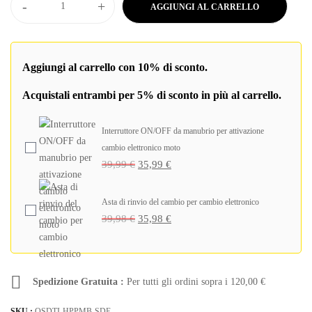
-
+
AGGIUNGI AL CARRELLO
Aggiungi al carrello con 10% di sconto.
Acquistali entrambi per 5% di sconto in più al carrello.
Interruttore ON/OFF da manubrio per attivazione
cambio elettronico moto
39,99
€
35,99
€
Asta di rinvio del cambio per cambio elettronico
39,98
€
35,98
€
Spedizione Gratuita :
Per tutti gli ordini sopra i
120,00
€
SKU :
QSDTI-HPPMB-SDE