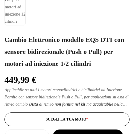
Cambio Elettronico modello EQS DTI con
sensore bidirezionale (Push o Pull) per
motori ad iniezione 1/2 cilindri
449,99
€
Applicabile su tutti i motori monocilindrici e bicilindrici ad Iniezione.
Fornito con sensore bidirezionale Push o Pull, per applicazioni su asta di
rinvio cambio (
Asta di rinvio non fornita nel kit ma acquistabile nella
categoria Accessori attraverso questo link
), adatto sia per utilizzo con
cambiata standard che rovesciata a seconda del vostro stile di guida
SCEGLI LA TUA MOTO
*
preferito.