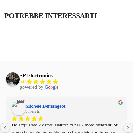
POTREBBE INTERESSARTI
SP Electronics
5.0
powered by
G
o
o
g
l
e
Michele Demangeot
3 mesi fa
Ho acquistato 2 cambi elettronici per 2 moto differenti.Sul 
primo ho avuto un problemino che e' stato risolto senza 