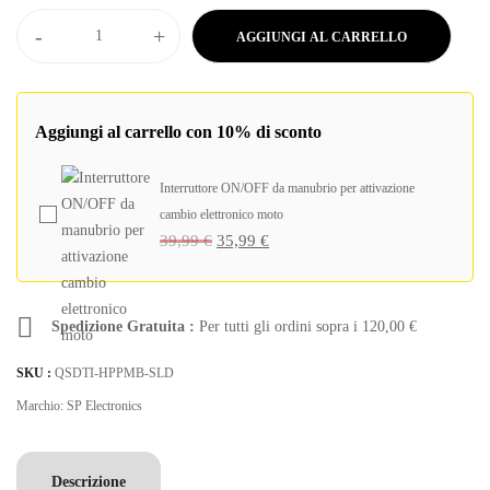
-
+
AGGIUNGI AL CARRELLO
Aggiungi al carrello con 10% di sconto
Interruttore ON/OFF da manubrio per attivazione
cambio elettronico moto
39,99
€
35,99
€
Spedizione Gratuita :
Per tutti gli ordini sopra i
120,00
€
SKU :
QSDTI-HPPMB-SLD
Marchio:
SP Electronics
Descrizione