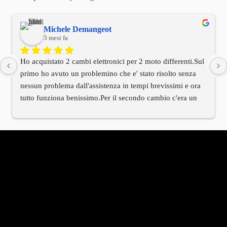
Michele Demangeot
3 mesi fa
Ho acquistato 2 cambi elettronici per 2 moto differenti.Sul 
primo ho avuto un problemino che e' stato risolto senza 
nessun problema dall'assistenza in tempi brevissimi e ora 
tutto funziona benissimo.Per il secondo cambio c'era un 
cablaggio di installazione differente rispetto alla moto.Ho 
contattato l'assistenza tecnica e anche qui in tempi 
brevissimi mi e' arrivato tramite il titolare il cablaggio 
corretto.Devo dire innanzitutto che il titolare e' stato molto 
molto cordiale e che hanno avuto una velocita' di risposta 
che rarmente al giorno d'oggi si riscontra in molte altre 
aziende.Per me vista la mia esperienza oltre al prodotto 
TOP anche il titolare e tutto il servizio di assistenza e' al 
TOP.Serieta' e professionalita' in questa azienda sono 
all'ordine del giorno.Bravi!!