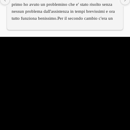
primo ho avuto un problemino che e' stato risolto senza 
nessun problema dall'assistenza in tempi brevissimi e ora 
tutto funziona benissimo.Per il secondo cambio c'era un 
cablaggio di installazione differente rispetto alla moto.Ho 
contattato l'assistenza tecnica e anche qui in tempi 
brevissimi mi e' arrivato tramite il titolare il cablaggio 
corretto.Devo dire innanzitutto che il titolare e' stato molto 
molto cordiale e che hanno avuto una velocita' di risposta 
che rarmente al giorno d'oggi si riscontra in molte altre 
aziende.Per me vista la mia esperienza oltre al prodotto 
TOP anche il titolare e tutto il servizio di assistenza e' al 
TOP.Serieta' e professionalita' in questa azienda sono 
all'ordine del giorno.Bravi!!