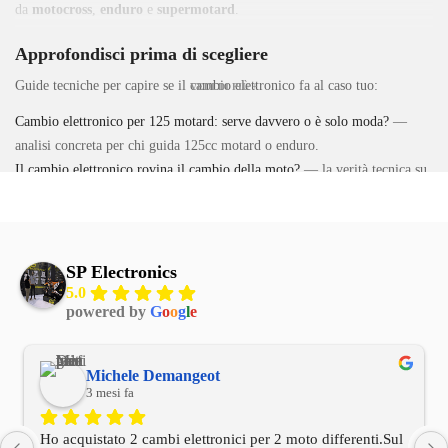
da
motocross
,
enduro
e
supermotard
.
Approfondisci prima di scegliere
Guide tecniche per capire se il cambio elettronico fa al caso tuo:
VEDI DI PIÙ +
Cambio elettronico per 125 motard: serve davvero o è solo moda?
—
analisi concreta per chi guida 125cc motard o enduro.
Il cambio elettronico rovina il cambio della moto?
— la verità tecnica su
sollecitazioni e usura.
Sensore a compressione, trazione o bidirezionale?
— come scegliere il
sensore giusto per il tuo motore.
Non sai quale kit è compatibile con la tua 125? Usa il
configuratore
SP Electronics
cambio elettronico
5.0
powered by
G
o
o
g
l
e
Michele Demangeot
3 mesi fa
Ho acquistato 2 cambi elettronici per 2 moto differenti.Sul 