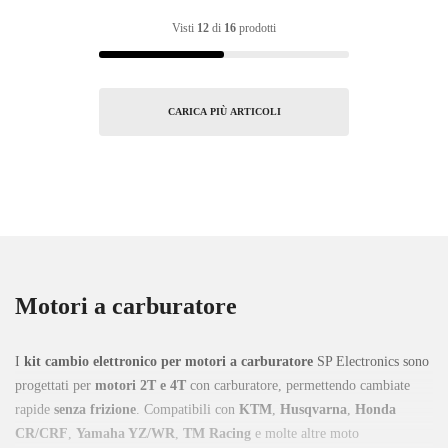
Visti
12
di
16
prodotti
CARICA PIÙ ARTICOLI
Motori a carburatore
I
kit cambio elettronico per motori a carburatore
SP Electronics sono
progettati per
motori 2T e 4T
con carburatore, permettendo cambiate
rapide
senza frizione
. Compatibili con
KTM
,
Husqvarna
,
Honda
CR/CRF
,
Yamaha YZ/WR
,
TM Racing
e molte altre moto