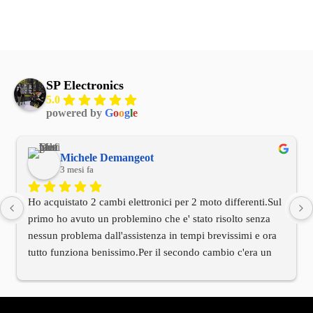
SP Electronics
5.0
powered by
G
o
o
g
l
e
Michele Demangeot
3 mesi fa
Ho acquistato 2 cambi elettronici per 2 moto differenti.Sul 
primo ho avuto un problemino che e' stato risolto senza 
nessun problema dall'assistenza in tempi brevissimi e ora 
tutto funziona benissimo.Per il secondo cambio c'era un 
cablaggio di installazione differente rispetto alla moto.Ho 
contattato l'assistenza tecnica e anche qui in tempi 
brevissimi mi e' arrivato tramite il titolare il cablaggio 