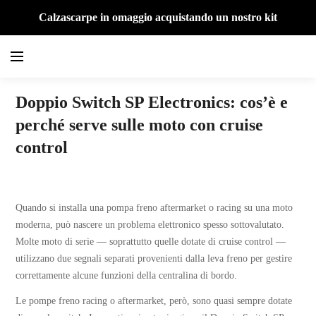
Calzascarpe in omaggio acquistando un nostro kit
Doppio Switch SP Electronics: cos’è e
perché serve sulle moto con cruise
control
SP Magazine
Quando si installa una pompa freno aftermarket o racing su una moto
moderna, può nascere un problema elettronico spesso sottovalutato.
Molte moto di serie — soprattutto quelle dotate di cruise control —
utilizzano due segnali separati provenienti dalla leva freno per gestire
correttamente alcune funzioni della centralina di bordo.
Le pompe freno racing o aftermarket, però, sono quasi sempre dotate