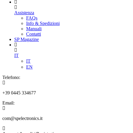
Assistenza
FAQs
Info & Spedizioni
Manuali
Contatti
SP Magazine
IT
IT
EN
Telefono:
+39 0445 334677
Email:
com@spelectronics.it