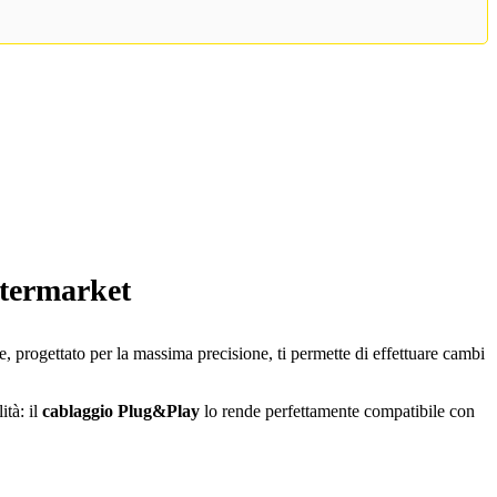
originale
attu
era:
è:
39,98 €.
35,9
ftermarket
e, progettato per la massima precisione, ti permette di effettuare cambi
ità: il
cablaggio Plug&Play
lo rende perfettamente compatibile con