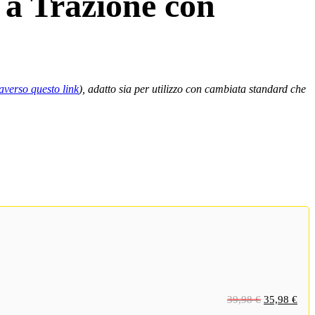
 a Trazione con
raverso questo link
), adatto sia per utilizzo con cambiata standard che
Il
Il
39,98
€
35,98
€
prezzo
pre