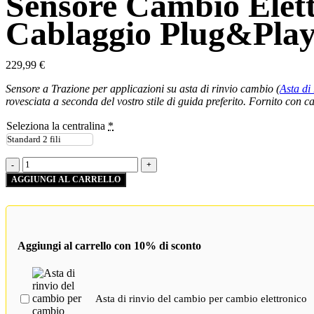
Sensore Cambio Elett
Cablaggio Plug&Play
229,99
€
Sensore a Trazione per applicazioni su asta di rinvio cambio (
Asta di
rovesciata a seconda del vostro stile di guida preferito. Fornito con
Seleziona la centralina
*
Sensore
-
+
Cambio
AGGIUNGI AL CARRELLO
Elettronico
Unidirezionale
a
Trazione
con
Aggiungi al carrello con 10% di sconto
Cablaggio
Plug&Play
Centralina
quantity
Asta di rinvio del cambio per cambio elettronico