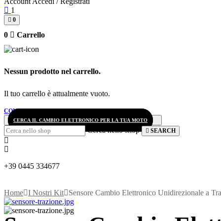
Account
Accedi / Registrati
1
0
0
Carrello
Nessun prodotto nel carrello.
Il tuo carrello è attualmente vuoto.
CONTINUE SHOPPING
CERCA IL CAMBIO ELETTRONICO PER LA TUA MOTO
Cerca nello shop
SEARCH
+39 0445 334677
Home
I Nostri Kit
Sensore Cambio Elettronico Unidirezionale a Tr