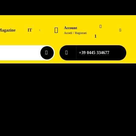
Account
Magazine
IT
0
Accedi / Registrati
1
+39 0445 334677