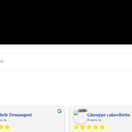
ne.
hele Demangeot
Giuseppe calascibetta
si fa
4 mesi fa