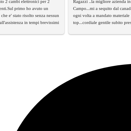
to 2 cambi elettronici per 2 
Ragazzi ..la migliore azienda in
enti.Sul primo ho avuto un 
Campo...mi a sequito dal canada a
che e' stato risolto senza nessun 
ogni volta a mandato materiale 
ll'assistenza in tempi brevissimi 
top...cordiale gentile subito pre
funziona benissimo.Per il 
su WhatsApp veramente super 
bio c'era un cablaggio di 
consigliato....complimenti..this 
e differente rispetto alla 
attato l'assistenza tecnica e 
 tempi brevissimi mi e' arrivato 
itolare il cablaggio corretto.Devo 
tutto che il titolare e' stato molto 
ale e che hanno avuto una 
 risposta che rarmente al giorno 
scontra in molte altre aziende.Per 
mia esperienza oltre al prodotto 
 titolare e tutto il servizio di 
' al TOP.Serieta' e 
ita' in questa azienda sono 
el giorno.Bravi!!