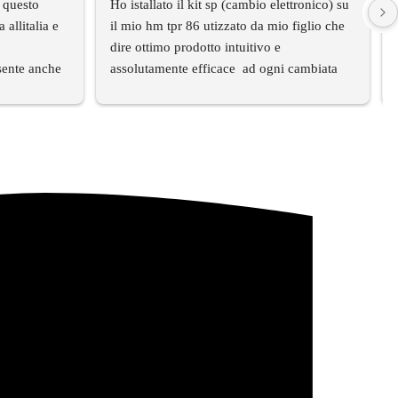
 questo 
Ho istallato il kit sp (cambio elettronico) su 
llitalia e 
il mio hm tpr 86 utizzato da mio figlio che 
dire ottimo prodotto intuitivo e 
sente anche 
assolutamente efficace  ad ogni cambiata 
full gas  geazie  alla gestione del set up 
is top
tramite centralina programmabile
Facile anche la messa in funzione
Grazie allo staff  SP sempre disponibile per 
qualsiasi chiarimento
Consigliatissimo