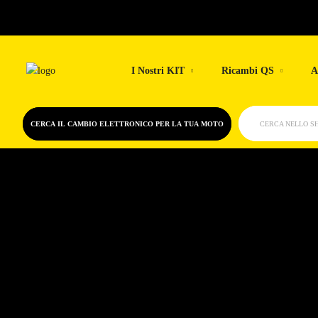
Skip
to
I Nostri KIT
Ricambi QS
A
content
CERCA IL CAMBIO ELETTRONICO PER LA TUA MOTO
CERCA NELLO S