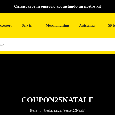
Calzascarpe in omaggio acquistando un nostro kit
ccessori
Servizi
Merchandising
Assistenza
SP 
HOP
COUPON25NATALE
Home
Prodotti taggati “coupon25Natale”