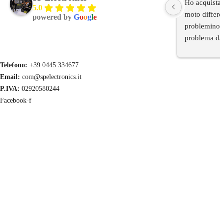
Ho acquista
5.0
moto differ
powered by
G
o
o
g
l
e
problemino 
problema da
e ora tutto 
secondo cam
Telefono:
+39 0445 334677
installazion
Email:
com@spelectronics.it
moto.Ho cont
P.IVA:
02920580244
anche qui in
Facebook-f
tramite il t
dire innanzi
molto cordi
velocita' di
d'oggi si ri
me vista la 
TOP anche il
assistenza e
professional
all'ordine d