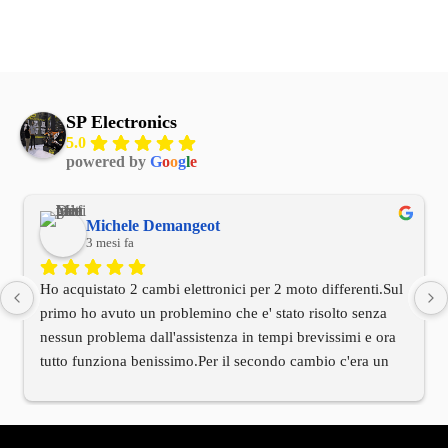
SP Electronics
5.0
powered by
G
o
o
g
l
e
Michele Demangeot
3 mesi fa
Ho acquistato 2 cambi elettronici per 2 moto differenti.Sul 
primo ho avuto un problemino che e' stato risolto senza 
nessun problema dall'assistenza in tempi brevissimi e ora 
tutto funziona benissimo.Per il secondo cambio c'era un 
cablaggio di installazione differente rispetto alla moto.Ho 
contattato l'assistenza tecnica e anche qui in tempi 
brevissimi mi e' arrivato tramite il titolare il cablaggio 