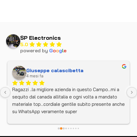
SP Electronics
5.0
powered by
G
o
o
g
l
e
Giuseppe calascibetta
4 mesi fa
Ragazzi ..la migliore azienda in questo Campo...mi a 
sequito dal canada allitalia e ogni volta a mandato 
materiale top...cordiale gentile subito presente anche 
su WhatsApp veramente super 
consigliato....complimenti..this is top