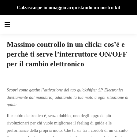
Calzascarpe in omaggio acquistando un nostro kit
Massimo controllo in un click: cos’è e
perché ti serve l’interruttore ON/OFF
per il cambio elettronico
SP Magazine
Scopri come gestire l’attivazione del tuo quickshifter SP Electronics
direttamente dal manubrio, adattando la tua moto a ogni situazione di
guida.
Il cambio elettronico è, senza dubbio, uno degli upgrade più
rivoluzionari per chi vuole migliorare il feeling di guida e le
performance della propria moto. Che tu sia tra i cordoli di un circuito