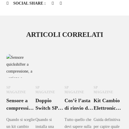
SOCIAL SHARE :
ARTICOLI CORRELATI
SP
SP
SP
SP
SP
MAGAZINE
MAGAZINE
MAGAZINE
MAGAZINE
MA
Sensore a
Doppio
Cos’è l’asta
Kit Cambio
In
compressione,
Switch SP
di rinvio del
Elettronico
da
a trazione o
Electronics:
cambio
vs Kit
pe
Quando si sceglie
Quando si
Tutto quello che
Guida definitiva
Cos
bidirezionale?
cos’è e
elettronico e
Sensore
at
un kit cambio
installa una
devi sapere sulla
per capire quale
l’in