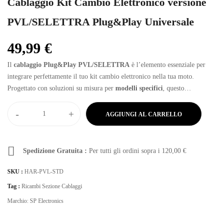
Cablaggio Kit Cambio Elettronico versione
PVL/SELETTRA Plug&Play Universale
49,99
€
Il
cablaggio Plug&Play PVL/SELETTRA
è l’elemento essenziale per
integrare perfettamente il tuo kit cambio elettronico nella tua moto.
Progettato con soluzioni su misura per
modelli specifici
, questo
cablaggio garantisce un’installazione rapida e senza intoppi. Dimentica
modifiche complesse e rischi: con la versione PVL/SELETTRA, ogni
-
+
AGGIUNGI AL CARRELLO
connessione è pensata per essere precisa e affidabile. Scegli la semplicità
e l’efficienza per portare la tua esperienza di guida a un nuovo livello.
Spedizione Gratuita :
Per tutti gli ordini sopra i
120,00
€
SKU :
HAR-PVL-STD
Tag :
Ricambi Sezione Cablaggi
Marchio:
SP Electronics