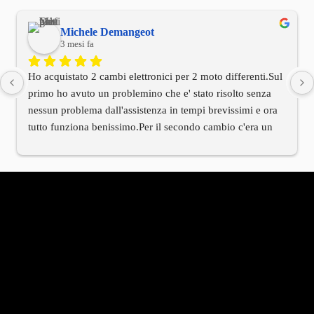
Michele Demangeot
3 mesi fa
Ho acquistato 2 cambi elettronici per 2 moto differenti.Sul 
primo ho avuto un problemino che e' stato risolto senza 
nessun problema dall'assistenza in tempi brevissimi e ora 
tutto funziona benissimo.Per il secondo cambio c'era un 
cablaggio di installazione differente rispetto alla moto.Ho 
contattato l'assistenza tecnica e anche qui in tempi 
brevissimi mi e' arrivato tramite il titolare il cablaggio 
corretto.Devo dire innanzitutto che il titolare e' stato molto 
molto cordiale e che hanno avuto una velocita' di risposta 
che rarmente al giorno d'oggi si riscontra in molte altre 
aziende.Per me vista la mia esperienza oltre al prodotto 
TOP anche il titolare e tutto il servizio di assistenza e' al 
TOP.Serieta' e professionalita' in questa azienda sono 
all'ordine del giorno.Bravi!!