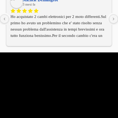
3 mesi fa
Ho acquistato 2 cambi elettronici per 2 moto differenti.Sul 
primo ho avuto un problemino che e' stato risolto senza 
nessun problema dall'assistenza in tempi brevissimi e ora 
tutto funziona benissimo.Per il secondo cambio c'era un 
cablaggio di installazione differente rispetto alla moto.Ho 
contattato l'assistenza tecnica e anche qui in tempi 
brevissimi mi e' arrivato tramite il titolare il cablaggio 
corretto.Devo dire innanzitutto che il titolare e' stato molto 
molto cordiale e che hanno avuto una velocita' di risposta 
che rarmente al giorno d'oggi si riscontra in molte altre 
aziende.Per me vista la mia esperienza oltre al prodotto 
TOP anche il titolare e tutto il servizio di assistenza e' al 
TOP.Serieta' e professionalita' in questa azienda sono 
all'ordine del giorno.Bravi!!