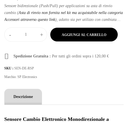
Sensore bidirezionale (Push/Pull) per applicazioni su asta di rinvio
cambio (
Asta di rinvio non fornita nel kit ma acquistabile nella categoria
Accessori attraverso questo link
), adatto sia per utilizzo con cambiata
standard che rovesciata a seconda del vostro stile di guida preferito.
-
+
AGGIUNGI AL CARRELLO
Spedizione Gratuita :
Per tutti gli ordini sopra i
120,00
€
SKU :
SEN-DE-RSP
Marchio:
SP Electronics
Descrizione
Sensore Cambio Elettronico Monodirezionale a