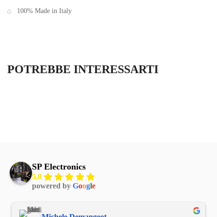
100% Made in Italy
POTREBBE INTERESSARTI
SP Electronics
5.0
powered by
G
o
o
g
l
e
Michele Demangeot