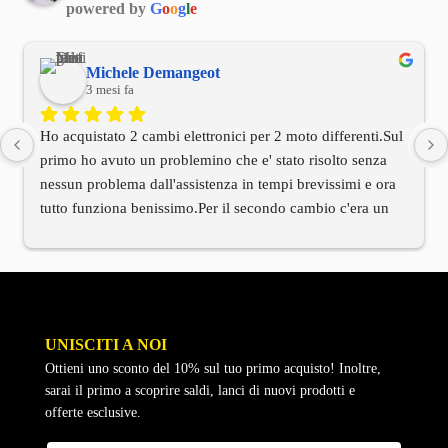
powered by
G
o
o
g
l
e
Michele Demangeot
3 mesi fa
Ho acquistato 2 cambi elettronici per 2 moto differenti.Sul 
primo ho avuto un problemino che e' stato risolto senza 
nessun problema dall'assistenza in tempi brevissimi e ora 
tutto funziona benissimo.Per il secondo cambio c'era un 
cablaggio di installazione differente rispetto alla moto.Ho 
contattato l'assistenza tecnica e anche qui in tempi 
brevissimi mi e' arrivato tramite il titolare il cablaggio 
corretto.Devo dire innanzitutto che il titolare e' stato molto 
molto cordiale e che hanno avuto una velocita' di risposta 
UNISCITI A NOI
che rarmente al giorno d'oggi si riscontra in molte altre 
Ottieni uno sconto del 10% sul tuo primo acquisto! Inoltre,
aziende.Per me vista la mia esperienza oltre al prodotto 
sarai il primo a scoprire saldi, lanci di nuovi prodotti e
TOP anche il titolare e tutto il servizio di assistenza e' al 
offerte esclusive.
TOP.Serieta' e professionalita' in questa azienda sono 