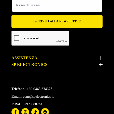
all'ordine del giorno.Bravi!!
ASSISTENZA
SP ELECTRONICS
Telefono:
+39 0445 334677
Email:
com@spelectronics.it
P.IVA:
02920580244