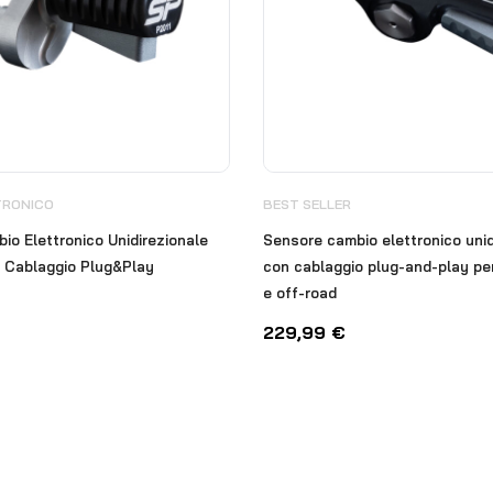
TRONICO
BEST SELLER
o Elettronico Unidirezionale
Sensore cambio elettronico unid
n Cablaggio Plug&Play
con cablaggio plug-and-play p
e off-road
229,99
€