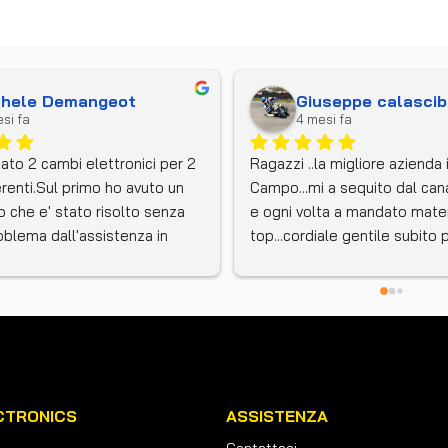
chele Demangeot
Giuseppe calascib
si fa
4 mesi fa
ato 2 cambi elettronici per 2 
Ragazzi ..la migliore azienda 
renti.Sul primo ho avuto un 
Campo...mi a sequito dal canad
 che e' stato risolto senza 
e ogni volta a mandato mater
blema dall'assistenza in 
top...cordiale gentile subito 
issimi e ora tutto funziona 
anche su WhatsApp verament
Per il secondo cambio c'era 
consigliato....complimenti..thi
o di installazione differente 
lla moto.Ho contattato 
za tecnica e anche qui in tempi 
mi e' arrivato tramite il 
 cablaggio corretto.Devo dire 
CTRONICS
ASSISTENZA
o che il titolare e' stato 