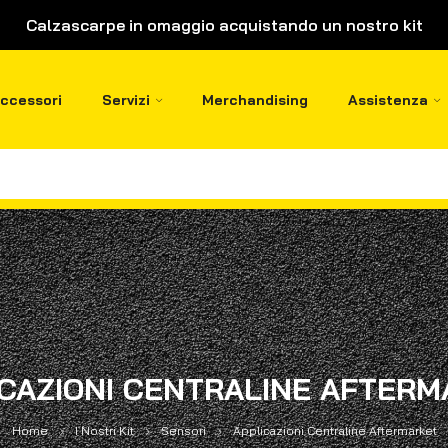
Calzascarpe in omaggio acquistando un nostro kit
ccessori
Servizi
Merchandising
Assistenza
CAZIONI CENTRALINE AFTER
Home
I Nostri Kit
Sensori
Applicazioni Centraline Aftermarket