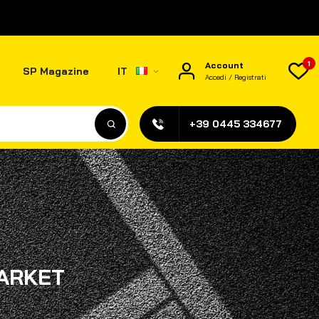
1
Account
SP Magazine
IT
Accedi / Registrati
+39 0445 334677
MARKET