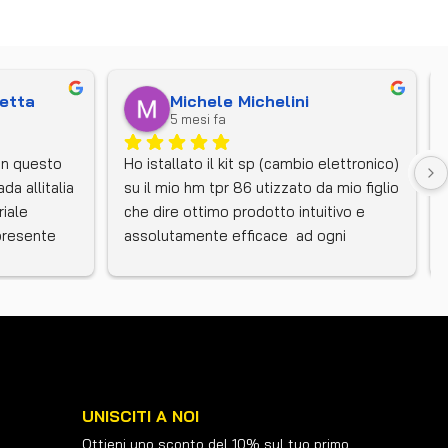
etta
Michele Michelini
5 mesi fa
in questo 
Ho istallato il kit sp (cambio elettronico) 
a allitalia 
su il mio hm tpr 86 utizzato da mio figlio 
iale 
che dire ottimo prodotto intuitivo e 
presente 
assolutamente efficace  ad ogni 
e super 
cambiata full gas  geazie  alla gestione 
s is top
del set up tramite centralina 
programmabileFacile anche la messa in 
funzioneGrazie allo staff  SP sempre 
disponibile per qualsiasi 
chiarimentoConsigliatissimo
UNISCITI A NOI
Ottieni uno sconto del 10% sul tuo primo