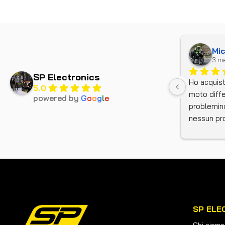
Mi
3 me
SP Electronics
Ho acquist
5.0
moto diffe
powered by
G
o
o
g
l
e
problemino
nessun pro
tempi brev
benissimo.
un cablaggi
rispetto a
l'assisten
brevissimi 
titolare il
SP ELE
innanzitutt