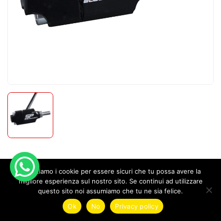
Unidirectional Electronic Compression
Utilizziamo i cookie per essere sicuri che tu possa avere la
migliore esperienza sul nostro sito. Se continui ad utilizzare
Shift Sensor
questo sito noi assumiamo che tu ne sia felice.
1
Ok
No
Privacy policy
199,99
€
Shop
Find your kit
Wishlist
Account