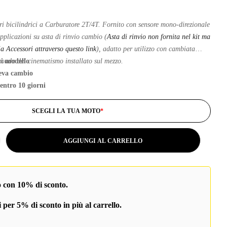
ori bicilindrici a Carburatore 2T/4T. Fornito con sensore mono-direzionale
cazioni su asta di rinvio cambio (
Asta di rinvio non fornita nel kit ma
ia Accessori attraverso questo link
), adatto per utilizzo con cambiata
conda del cinematismo installato sul mezzo.
ni modello
leva cambio
 entro 10 giorni
rni lavorativi in tutto il mondo
SCEGLI LA TUA MOTO
*
alia a prezzo pieno o per ordini oltre €180
n Klarna o PayPal
AGGIUNGI AL CARRELLO
o con 10% di sconto.
 per 5% di sconto in più al carrello.