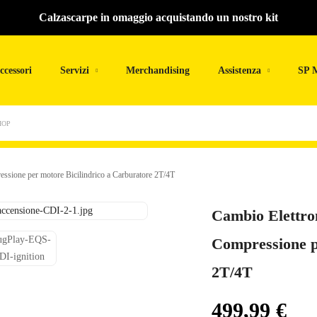
Calzascarpe in omaggio acquistando un nostro kit
ccessori
Servizi
Merchandising
Assistenza
SP 
HOP
sione per motore Bicilindrico a Carburatore 2T/4T
Cambio Elettro
Compressione p
2T/4T
499,99
€