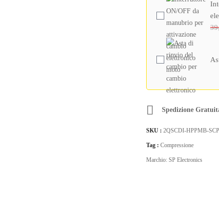
Compressione
In
per
el
motore
39
Bicilindrico
a
As
Carburatore
2T/4T
quantity
Spedizione Gratuit
SKU :
2QSCDI-HPPMB-SC
Tag :
Compressione
Marchio:
SP Electronics