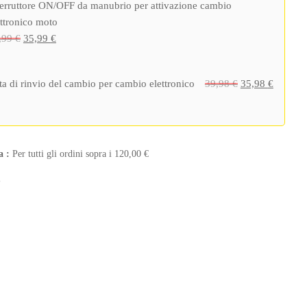
terruttore ON/OFF da manubrio per attivazione cambio
ettronico moto
Il
Il
,99
€
35,99
€
prezzo
prezzo
originale
attuale
Il
Il
ta di rinvio del cambio per cambio elettronico
39,98
€
35,98
€
era:
è:
prezzo
prezzo
39,99 €.
35,99 €.
originale
attuale
era:
è:
39,98 €.
35,98 €
a :
Per tutti gli ordini sopra i
120,00
€
P